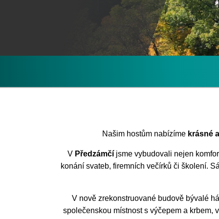
Našim hostům nabízíme
krásné a
V
Předzámčí
jsme vybudovali nejen komfort
konání svateb, firemních večírků či školení. S
V nově zrekonstruované budově bývalé háj
společenskou místnost s výčepem a krbem, v