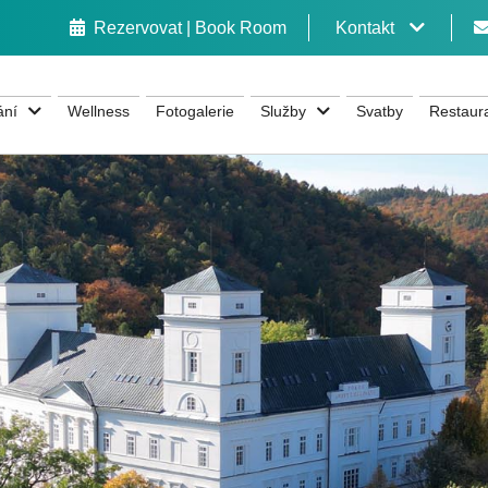
Rezervovat | Book Room
Kontakt
ání
Wellness
Fotogalerie
Služby
Svatby
Restaur