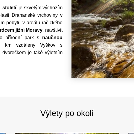
století,
je skvělým výchozím
blasti Drahanské vrchoviny v
ém pobytu v areálu račického
rdcem jižní Moravy
, navštívit
 přírodní park s
naučnou
0 km vzdálený Vyškov s
 dvorečkem je také výletním
Výlety po okolí