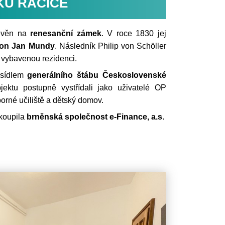
KU RAČICE
těvěn na
renesanční zámek
. V roce 1830 jej
aron Jan Mundy
. Následník Philip von Schöller
 vybavenou rezidenci.
 sídlem
generálního štábu Československé
ektu postupně vystřídali jako uživatelé OP
borné učiliště a dětský domov.
koupila
brněnská společnost e-Finance, a.s.