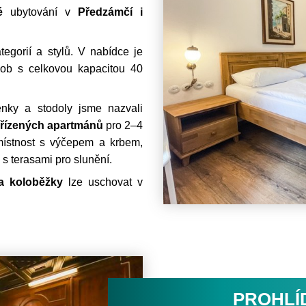
é
ubytování v
Předzámčí i
egorií a stylů. V nabídce je
ob s celkovou kapacitou 40
nky a stodoly jsme nazvali
ařízených apartmánů
pro 2–4
místnost s výčepem a krbem,
s terasami pro slunění.
 a koloběžky
lze uschovat v
PROHLÍ