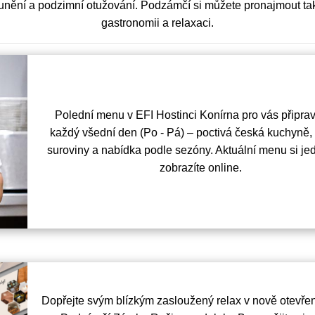
slunění a podzimní otužování. Podzámčí si můžete pronajmout ta
gastronomii a relaxaci.
Polední menu v EFI Hostinci Konírna pro vás připr
každý všední den (Po - Pá) – poctivá česká kuchyně,
suroviny a nabídka podle sezóny. Aktuální menu si j
zobrazíte online.
Dopřejte svým blízkým zasloužený relax v nově otev