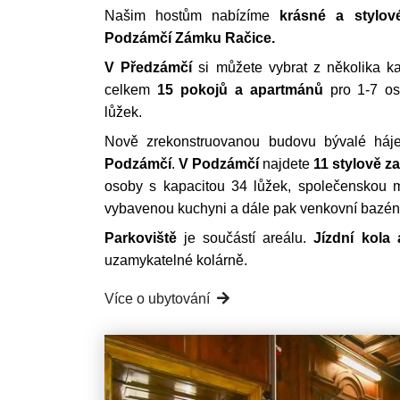
Našim hostům nabízíme
krásné
a stylov
Podzámčí Zámku Račice.
V Předzámčí
si můžete vybrat z několika kat
celkem
15 pokojů a apartmánů
pro 1-7 os
lůžek.
N
ově zrekonstruovanou budovu bývalé háje
Podzámčí
.
V Podzámčí
najdete
11 stylově z
osoby s kapacitou 34 lůžek, společenskou 
vybavenou kuchyni a dále pak venkovní bazén 
Parkoviště
je součástí areálu.
Jízdní kola
uzamykatelné kolárně.
Více o ubytování