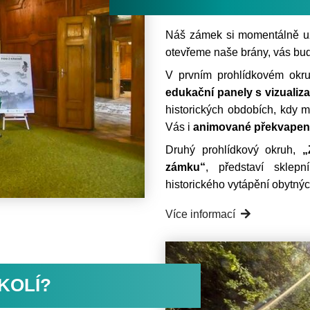
Náš zámek si momentálně uží
otevřeme naše brány, vás bu
V prvním prohlídkovém ok
edukační panely s vizuali
historických obdobích, kdy 
Vás i
animované překvapen
Druhý prohlídkový okruh,
„
zámku“
, představí sklepn
historického vytápění obytných
Více informací
KOLÍ?