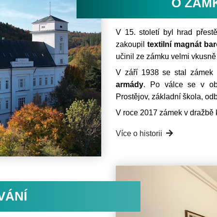
O ZÁM
V 15. století byl hrad přes
zakoupil
textilní magnát b
učinil ze zámku velmi vkusně
V září 1938 se stal zámek
armády
. Po válce se v obj
Prostějov, základní škola, od
V roce 2017 zámek v dražbě 
Více o historii
VÁNÍ