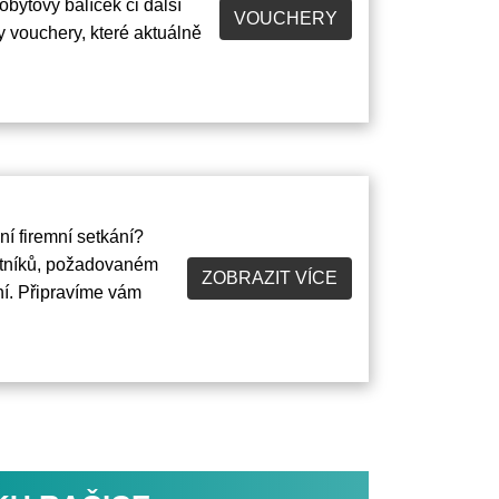
bytový balíček či další
VOUCHERY
 vouchery, které aktuálně
ní firemní setkání?
stníků, požadovaném
ZOBRAZIT VÍCE
ní. Připravíme vám