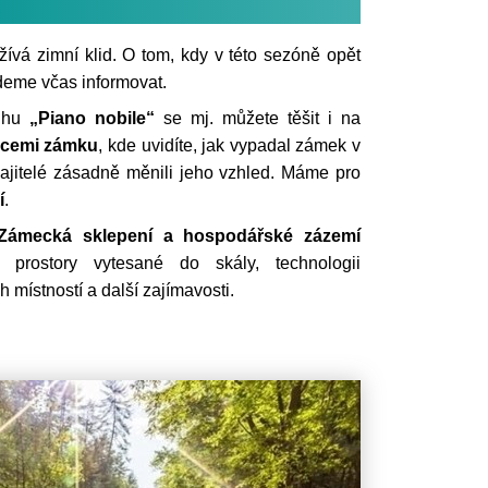
vá zimní klid. O tom, kdy v této sezóně opět
deme včas informovat.
ruhu
„Piano nobile“
se mj. můžete těšit i na
zacemi zámku
, kde uvidíte, jak vypadal zámek v
majitelé zásadně měnili jeho vzhled. Máme pro
í
.
Zámecká sklepení a hospodářské zázemí
í prostory vytesané do skály, technologii
 místností a další zajímavosti.