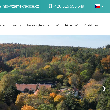
info@zamekracice.cz
+420 515 555 549
ace
Eventy
Investujte s námi
Akce
Prohlídky
❯