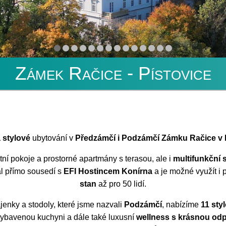
Zámek Račice - Pístovice
 stylové
ubytování v
Předzámčí i
Podzámčí Zámku Račice v R
ní pokoje a prostorné apartmány s terasou, ale i
multifunkční 
ál přímo sousedí s
EFI Hostincem Konírna
a je možné využít i 
stan
až pro 50 lidí.
enky a stodoly, které jsme nazvali
Podzámčí
, nabízíme
11 sty
ybavenou kuchyni a dále také luxusní
wellness s krásnou odp