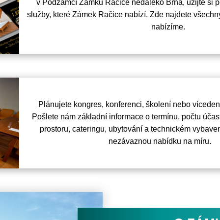
v Podzámčí Zámku Račice nedaleko Brna, užijte si po
služby, které Zámek Račice nabízí. Zde najdete všechny
nabízíme.
Plánujete kongres, konferenci, školení nebo víceden
Pošlete nám základní informace o termínu, počtu úča
prostoru, cateringu, ubytování a technickém vybave
nezávaznou nabídku na míru.