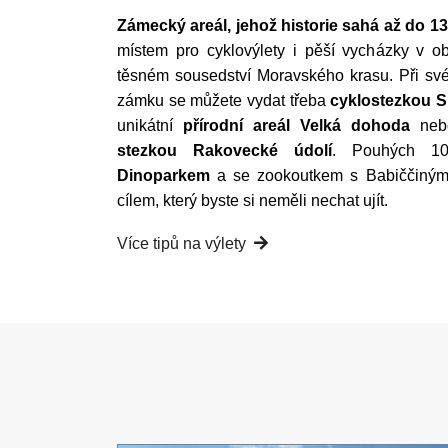
Zámecký areál, jehož historie sahá až do 13. 
místem pro cyklovýlety i pěší vycházky v o
těsném sousedství Moravského krasu. Při sv
zámku se můžete vydat třeba
cyklostezkou S
unikátní
přírodní areál Velká dohoda
nebo
stezkou Rakovecké údolí
. Pouhých 1
Dinoparkem
a se zookoutkem s Babiččiným
cílem, který byste si neměli nechat ujít.
Více tipů na výlety